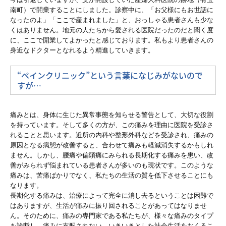
公益法人・社会福祉法人支援
南町）で開業することにしました。診察中に、「お父様にもお世話に
なったのよ」「ここで産まれました」と、おっしゃる患者さんも少な
起業家支援・開業支援
くはありません。地元の人たちから愛される医院だったのだと聞く度
に、ここで開業してよかったと感じております。私もより患者さんの
労務支援
身近なドクターとなれるよう精進していきます。
関与先様の声
“ペインクリニック”という言葉になじみがないので
すが…
訪問インタビュー①
経営計画策定しました！
痛みとは、身体に生じた異常事態を知らせる警告として、大切な役割
を持っています。そして多くの方が、この痛みを理由に医院を受診さ
れることと思います。近所の内科や整形外科などを受診され、痛みの
ＴＫＣシステム使ってます！
原因となる病態が改善すると、合わせて痛みも軽減消失するかもしれ
ません。しかし、腰痛や偏頭痛にみられる長期化する痛みを患い、改
セミナー案内
善がみられず悩まれている患者さんが多いのも現状です。このような
痛みは、苦痛ばかりでなく、私たちの生活の質を低下させることにも
セミナー申し込み
なります。
長期化する痛みは、治療によって完全に消し去るということは困難で
電帳法・インボイス最新情報
はありますが、生活が痛みに振り回されることがあってはなりませ
ん。そのために、痛みの専門家である私たちが、様々な痛みのタイプ
インボイス解説動画
を診断し、痛みに支配されない、いきいきとした社会生活をおくるこ