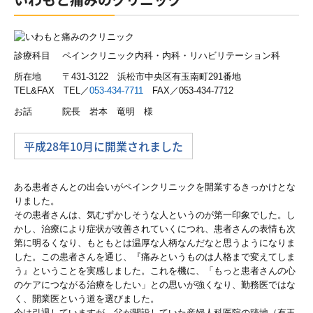
交通案内
業務案内
診療科目 ペインクリニック内科・内科・リハビリテーション科
所在地 〒431-3122 浜松市中央区有玉南町291番地
法人の会計と税務
TEL&FAX TEL／
053-434-7711
FAX／053-434-7712
海外展開支援
お話 院長 岩本 竜明 様
事業承継支援
平成28年10月に開業されました
大企業支援
ある患者さんとの出会いがペインクリニックを開業するきっかけとな
企業再生支援
りました。
その患者さんは、気むずかしそうな人というのが第一印象でした。し
個人の会計と税務
かし、治療により症状が改善されていくにつれ、患者さんの表情も次
第に明るくなり、もともとは温厚な人柄なんだなと思うようになりま
した。この患者さんを通じ、『痛みというものは人格まで変えてしま
相続対策
う』ということを実感しました。これを機に、「もっと患者さんの心
のケアにつながる治療をしたい」との思いが強くなり、勤務医ではな
医業経営支援
く、開業医という道を選びました。
今は引退していますが、父が開設していた産婦人科医院の跡地（有玉