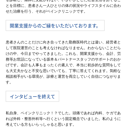
とを目標に、患者さん一人ひとりの体の状況やライフスタイルに合わ
せた治療を行う、それがペインクリニックです。
ＴＫＣ全国会会員の方へ
開業支援からのご縁をいただいております。
患者さんのことだけに向き合ってきた勤務医時代とは違い、経営者と
して医院運営のことも考えなければなりません。わからないことだら
けの中、今日までやってきました。これも、開業支援から、会計、労
務等お世話になっている坂本＆パートナースタッフのサポートのおか
げです。会計も人事もまったくの素人で、本当に初歩的な質問をして
も大丈夫かなと不安な思いでいても、丁寧に答えてくれます。気軽な
相談相手がいる環境が、診療と運営を両立していく自信につながりま
す。
インタビューを終えて
私自身、ペインクリニック！？でした。頭痛であれば内科、ケガであ
れば外科・整形外科等へ行くという固定概念でいました。私のように
考えている方もいらっしゃると思います。