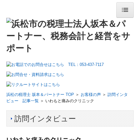
ホーム
選ばれる理由
理事長挨拶
所長挨拶
経営理念
職員紹介
浜松の税理士 坂本＆パートナー TOP
＞
お客様の声
＞
訪問インタ
ビュー 記事一覧
＞ いわもと痛みのクリニック
事務所案内
訪問インタビュー
事務所概要
書籍のご案内
いわもと痛みのクリニック