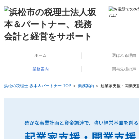
ホーム
選ばれる理由
業務案内
関与先様の声
公益法人・社会福祉法人支援
起業家支援・開業支援
法人の会計と税務
個人の会計と税務
海外展開支援
事業承継支援
企業再生支援
医業経営支援
大企業支援
相続対策
労務支援
ＴＫＣシステム使っ
経営計画策定しま
訪問インタビュ
浜松の税理士 坂本＆パートナー TOP
＞
業務案内
＞ 起業家支援・開業支