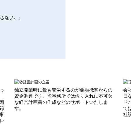
らない。」

っ
独立開業時に最も苦労するのが金融機関からの
会
資金調達です。当事務所では借り入れに不可欠
日
因
な経営計画書の作成などのサポートいたしま
ド
録
す。
て
事
社
レ