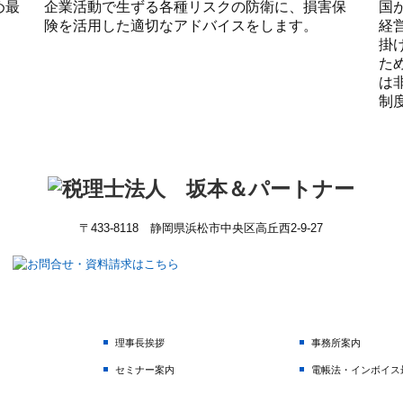
め最
企業活動で生ずる各種リスクの防衛に、損害保
国
険を活用した適切なアドバイスをします。
経
掛
た
は
制
〒433-8118 静岡県浜松市中央区高丘西2-9-27
理事長挨拶
事務所案内
セミナー案内
電帳法・インボイス