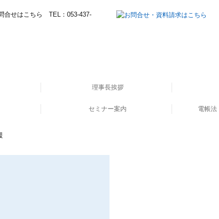
理事長挨拶
セミナー案内
所長挨拶
経営理念
職員紹介
電帳法
てます！
した！
ー①
セミナー申し込み
イ
援