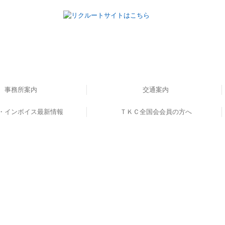
事務所案内
交通案内
・インボイス最新情報
書籍のご案内
事務所概要
ＴＫＣ全国会会員の方へ
ンボイス解説動画