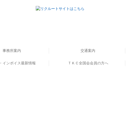
事務所案内
交通案内
・インボイス最新情報
書籍のご案内
事務所概要
ＴＫＣ全国会会員の方へ
ンボイス解説動画