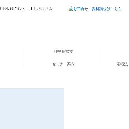
理事長挨拶
セミナー案内
所長挨拶
経営理念
職員紹介
電帳法
てます！
した！
ー①
セミナー申し込み
イ