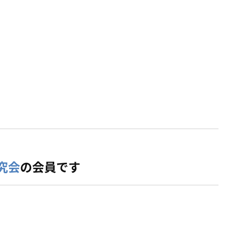
究会
の会員です