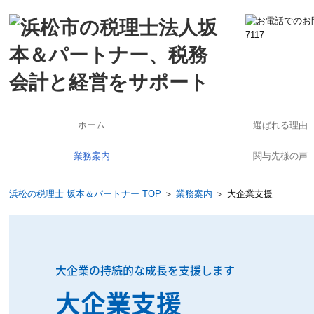
ホーム
選ばれる理由
業務案内
関与先様の声
公益法人・社会福祉法人支援
起業家支援・開業支援
法人の会計と税務
個人の会計と税務
海外展開支援
事業承継支援
企業再生支援
医業経営支援
大企業支援
相続対策
労務支援
ＴＫＣシステム使っ
経営計画策定しま
訪問インタビュ
浜松の税理士 坂本＆パートナー TOP
＞
業務案内
＞ 大企業支援