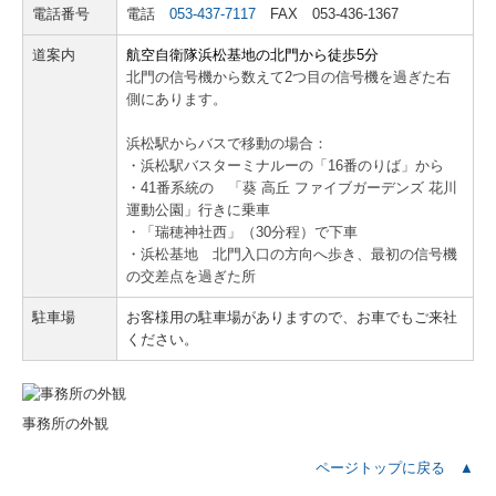
電話番号
電話
053-437-7117
FAX 053-436-1367
公益法人・社会福祉法人支援
道案内
航空自衛隊浜松基地の北門から徒歩5分
北門の信号機から数えて2つ目の信号機を過ぎた右
社会福祉法人会計Q&A
側にあります。
浜松駅からバスで移動の場合：
起業家支援・開業支援
・浜松駅バスターミナルーの「16番のりば」から
・41番系統の 「葵 高丘 ファイブガーデンズ 花川
大法人電子申告義務化サポート
運動公園」行きに乗車
・「瑞穂神社西」（30分程）で下車
国の共済制度活用コーナー
・浜松基地 北門入口の方向へ歩き、最初の信号機
の交差点を過ぎた所
労務支援
駐車場
お客様用の駐車場がありますので、お車でもご来社
ください。
お客様の声
訪問インタビュー
事務所の外観
経営計画策定しました！
ページトップに戻る ▲
ＴＫＣシステム使ってます！