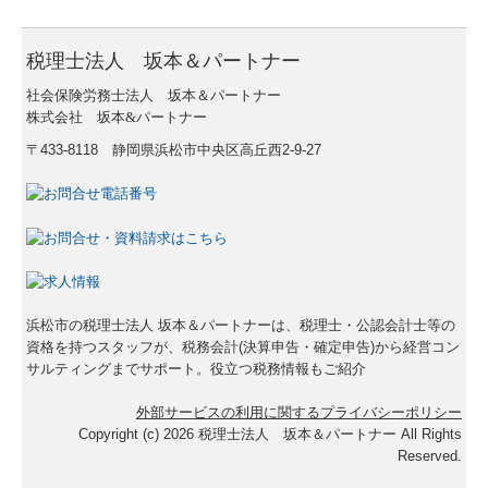
最新セミナー案内
税理士法人 坂本＆パートナー
社会保険労務士法人 坂本＆パートナー
セミナー申し込み
株式会社 坂本&パートナー
電帳法・インボイス最新情報
〒433-8118 静岡県浜松市中央区高丘西2-9-27
インボイス解説動画
海外進出支援
進出ステップと支援体制
浜松市の税理士法人 坂本＆パートナーは、税理士・公認会計士等の
海外進出の鍵
資格を持つスタッフが、税務会計(決算申告・確定申告)から経営コン
サルティングまでサポート。役立つ税務情報もご紹介
進出形態/パートナー選定
外部サービスの利用に関するプライバシーポリシー
Copyright (c) 2026 税理士法人 坂本＆パートナー All Rights
検討すべき項目
Reserved.