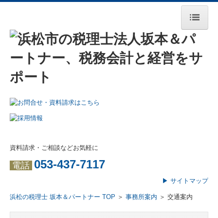
ホーム
事務所案内
理事長挨拶
所長挨拶
経営理念
資料請求・ご相談などお気軽に
事務所概要
053-437-7117
電話
交通案内
▶ サイトマップ
職員紹介
浜松の税理士 坂本＆パートナー TOP
＞
事務所案内
＞ 交通案内
資格保持者