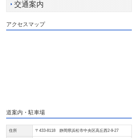
交通案内
所内風景
アクセスマップ
書籍のご案内
業務案内
選ばれる理由
事業承継支援
大企業支援
企業再生支援
専門家派遣支援
道案内・駐車場
相続対策
住所
〒433-8118 静岡県浜松市中央区高丘西2-9-27
医療開業支援