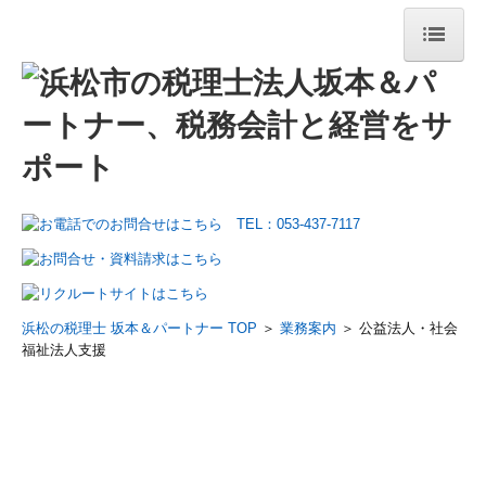
ホーム
選ばれる理由
理事長挨拶
所長挨拶
経営理念
職員紹介
浜松の税理士 坂本＆パートナー TOP
＞
業務案内
＞ 公益法人・社会
福祉法人支援
事務所案内
事務所概要
書籍のご案内