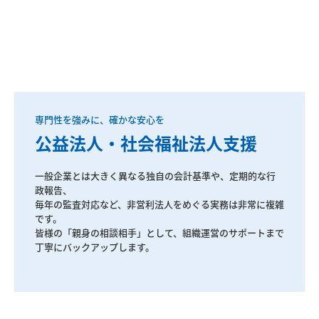
交通案内
業務案内
法人の会計と税務
海外展開支援
事業承継支援
大企業支援
一般企業とは大きく異なる独自の会計基準や、定期的な行
政報告、

企業再生支援
毎年の監査対応など、非営利法人をめぐる実務は非常に複雑
です。 

皆様の「親身の相談相手」として、組織運営のサポートまで
個人の会計と税務
丁寧にバックアップします。
相続対策
医業経営支援