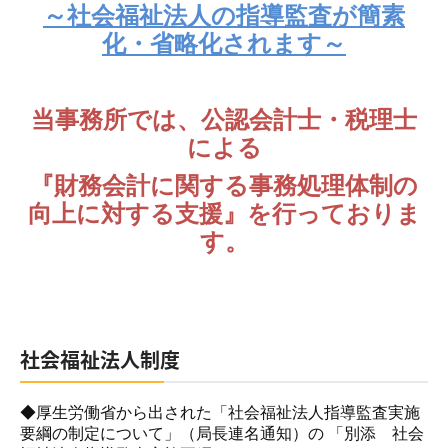
公益法人・社会福祉法人支援
～社会福祉法人の指導監査が簡素
化・省略化されます～
起業家支援・開業支援
労務支援
当事務所では、公認会計士・税理士
関与先様の声
による
『財務会計に関する事務処理体制の
訪問インタビュー①
向上
に
対する支援』を行っておりま
経営計画策定しました！
す。
ＴＫＣシステム使ってます！
セミナー案内
社会福祉法人制度
セミナー申し込み
電帳法・インボイス最新情報
◆厚生労働省から出された「社会福祉法人指導監査実施
要綱の制定について」（局長連名通知）の 「別添 社会
インボイス解説動画