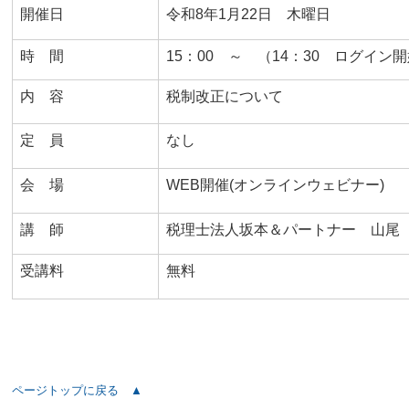
開催日
令和8年1月22日 木曜日
時 間
15：00 ～ （14：30 ログイン
内 容
税制改正について
定 員
なし
会 場
WEB開催(オンラインウェビナー)
講 師
税理士法人坂本＆パートナー 山尾
受講料
無料
ページトップに戻る ▲