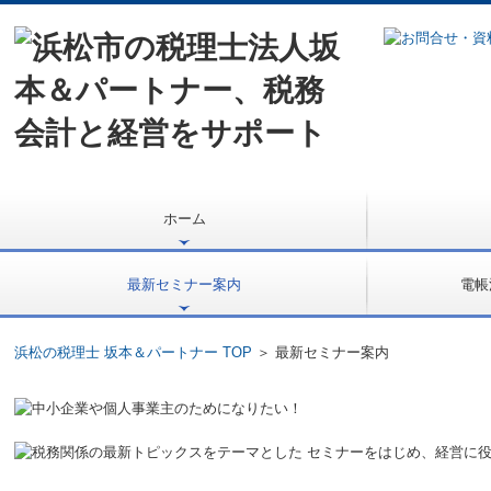
ホーム
理事長挨拶
所長挨拶
経営理念
事務所概要
交通案内
職員紹介
資格保持者
所内風景
書籍のご案内
最新セミナー案内
電帳
セミナー申し込み
インボイス解説
浜松の税理士 坂本＆パートナー TOP
＞ 最新セミナー案内