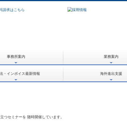
事務所案内
業務案内
選ばれる理由
事業承継支援
大企業支援
企業再生支援
専門家派遣支援
相続対策
医療開業支援
公益法人・社会福祉法人支援
社会福祉法人会計Q&A
起業家支援・開業支援
大法人電子申告義務化サポート
国の共済制度活用コーナー
労務支援
法・インボイス最新情報
海外進出支援
動画
進出ステップと支援体制
海外進出の鍵
進出形態/パートナー選定
検討すべき項目
事業活動・投資回収
事業再編・撤退