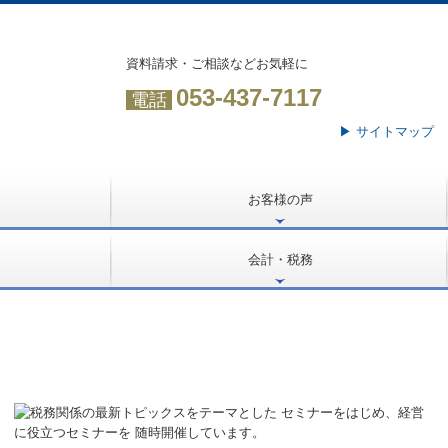
資料請求・ご相談などお気軽に
053-437-7117
電話
▶ サイトマップ
お客様の声
訪問インタビュー
経営計画策定しました！
ＴＫＣシステム使ってます！
会計・税務
法人の会計と税務
個人の会計と税務