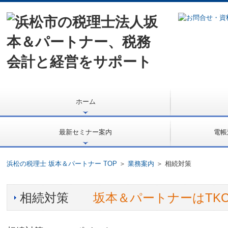
ホーム
理事長挨拶
所長挨拶
経営理念
事務所概要
交通案内
職員紹介
資格保持者
所内風景
書籍のご案内
最新セミナー案内
電帳
セミナー申し込み
インボイス解説
浜松の税理士 坂本＆パートナー TOP
＞
業務案内
＞ 相続対策
相続対策
坂本＆パートナーはTK