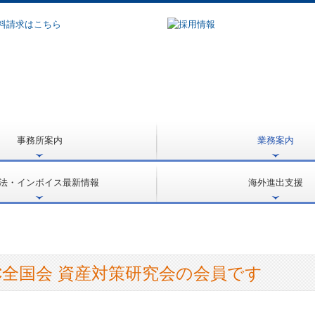
事務所案内
業務案内
選ばれる理由
事業承継支援
大企業支援
企業再生支援
専門家派遣支援
相続対策
医療開業支援
公益法人・社会福祉法人支援
社会福祉法人会計Q&A
起業家支援・開業支援
大法人電子申告義務化サポート
国の共済制度活用コーナー
労務支援
法・インボイス最新情報
海外進出支援
動画
進出ステップと支援体制
海外進出の鍵
進出形態/パートナー選定
検討すべき項目
事業活動・投資回収
事業再編・撤退
C全国会 資産対策研究会の会員です