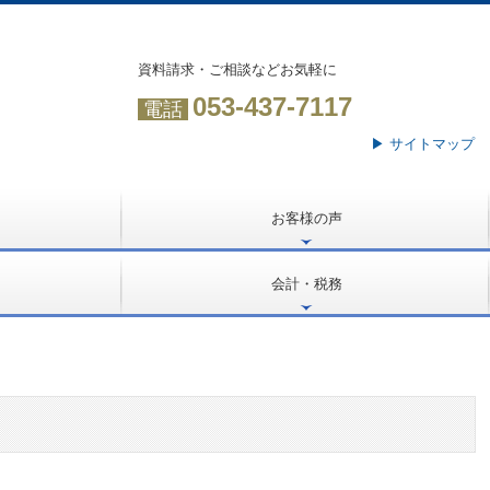
資料請求・ご相談などお気軽に
053-437-7117
電話
▶ サイトマップ
お客様の声
訪問インタビュー
経営計画策定しました！
ＴＫＣシステム使ってます！
会計・税務
法人の会計と税務
個人の会計と税務