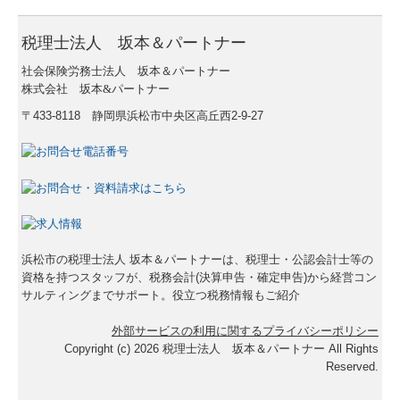
最新セミナー案内
税理士法人 坂本＆パートナー
社会保険労務士法人 坂本＆パートナー
セミナー申し込み
株式会社 坂本&パートナー
〒433-8118 静岡県浜松市中央区高丘西2-9-27
電帳法・インボイス最新情報
インボイス解説動画
海外進出支援
進出ステップと支援体制
浜松市の税理士法人 坂本＆パートナーは、税理士・公認会計士等の
資格を持つスタッフが、税務会計(決算申告・確定申告)から経営コン
海外進出の鍵
サルティングまでサポート。役立つ税務情報もご紹介
進出形態/パートナー選定
外部サービスの利用に関するプライバシーポリシー
Copyright (c) 2026 税理士法人 坂本＆パートナー All Rights
検討すべき項目
Reserved.