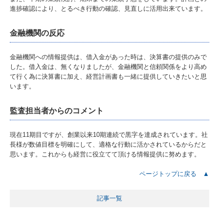
進捗確認により、とるべき行動の確認、見直しに活用出来ています。
公益法人・社会福祉法人支援
金融機関の反応
社会福祉法人会計Q&A
金融機関への情報提供は、借入金があった時は、決算書の提供のみで
起業家支援・開業支援
した。借入金は、無くなりましたが、金融機関と信頼関係をより高め
て行く為に決算書に加え、経営計画書も一緒に提供していきたいと思
います。
大法人電子申告義務化サポート
国の共済制度活用コーナー
監査担当者からのコメント
労務支援
現在11期目ですが、創業以来10期連続で黒字を達成されています。社
長様が数値目標を明確にして、適格な行動に活かされているからだと
お客様の声
思います。これからも経営に役立てて頂ける情報提供に努めます。
ページトップに戻る ▲
訪問インタビュー
経営計画策定しました！
記事一覧
ＴＫＣシステム使ってます！