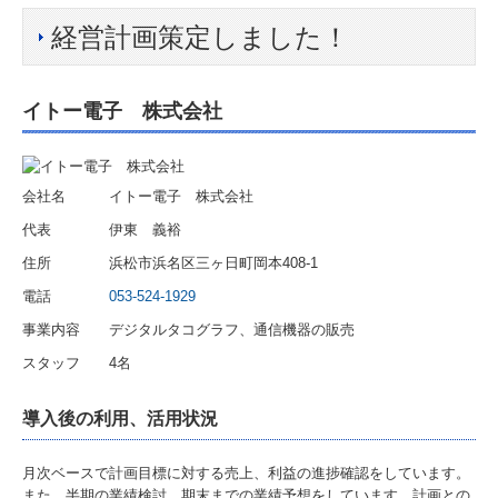
経営計画策定しました！
所内風景
書籍のご案内
イトー電子 株式会社
業務案内
選ばれる理由
会社名 イトー電子 株式会社
代表 伊東 義裕
事業承継支援
住所 浜松市浜名区三ヶ日町岡本408-1
大企業支援
電話
053-524-1929
事業内容 デジタルタコグラフ、通信機器の販売
企業再生支援
スタッフ 4名
専門家派遣支援
導入後の利用、活用状況
相続対策
月次ベースで計画目標に対する売上、利益の進捗確認をしています。
医療開業支援
また、半期の業績検討、期末までの業績予想をしています。計画との