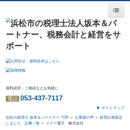
ホーム
事務所案内
理事長挨拶
所長挨拶
経営理念
資料請求・ご相談などお気軽に
事務所概要
053-437-7117
電話
交通案内
▶ サイトマップ
職員紹介
浜松の税理士 坂本＆パートナー TOP
＞
お客様の声
＞
経営計画策定
しました 記事一覧
＞ イトー電子 株式会社
資格保持者