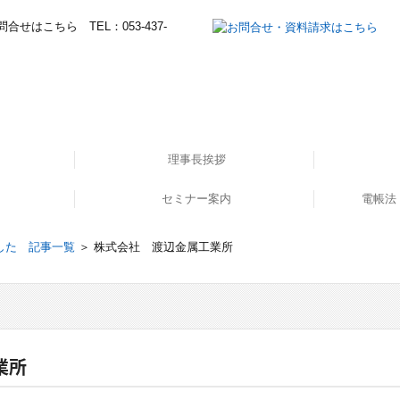
理事長挨拶
セミナー案内
所長挨拶
経営理念
職員紹介
電帳法
てます！
した！
ー①
セミナー申し込み
イ
した 記事一覧
＞ 株式会社 渡辺金属工業所
業所