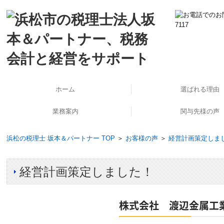
ホーム
選ばれる理由
業務案内
関与先様の声
公益法人・社会福祉法人支援
起業家支援・開業支援
法人の会計と税務
個人の会計と税務
海外展開支援
事業承継支援
企業再生支援
医業経営支援
大企業支援
相続対策
労務支援
ＴＫＣシステム使っ
経営計画策定しま
訪問インタビュ
浜松の税理士 坂本＆パートナー TOP
＞
お客様の声
＞
経営計画策定しま
経営計画策定しました！
株式会社 渡辺金属工