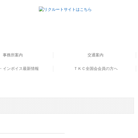
事務所案内
交通案内
・インボイス最新情報
書籍のご案内
事務所概要
ＴＫＣ全国会会員の方へ
ンボイス解説動画