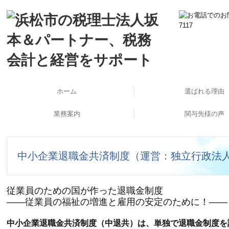
ホーム
選ばれる理由
業務案内
関与先様の声
公益法人・社会福祉法人支援
起業家支援・開業支援
法人の会計と税務
個人の会計と税務
海外展開支援
事業承継支援
企業再生支援
医業経営支援
大企業支援
相続対策
労務支援
ＴＫＣシステム使っ
経営計画策定しま
訪問インタビュ
中小企業退職金共済制度（運営：独立行政法人
従業員のための国が作った退職金制度
――従業員の福祉の増進と雇用の安定のために！――
中小企業退職金共済制度（中退共）は、単独で退職金制度を