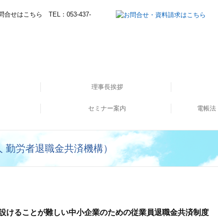
理事長挨拶
セミナー案内
所長挨拶
経営理念
職員紹介
電帳法
てます！
した！
ー①
セミナー申し込み
イ
 勤労者退職金共済機構）
設けることが難しい中小企業のための従業員退職金共済制度