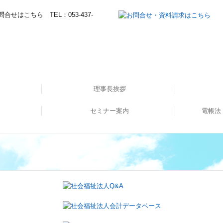
理事長挨拶
セミナー案内
所長挨拶
経営理念
職員紹介
電帳法
てます！
した！
ー①
セミナー申し込み
イ