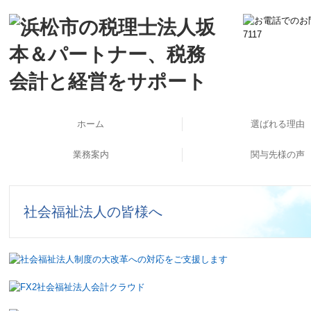
ホーム
選ばれる理由
業務案内
関与先様の声
公益法人・社会福祉法人支援
起業家支援・開業支援
法人の会計と税務
個人の会計と税務
海外展開支援
事業承継支援
企業再生支援
医業経営支援
大企業支援
相続対策
労務支援
ＴＫＣシステム使っ
経営計画策定しま
訪問インタビュ
社会福祉法人の皆様へ