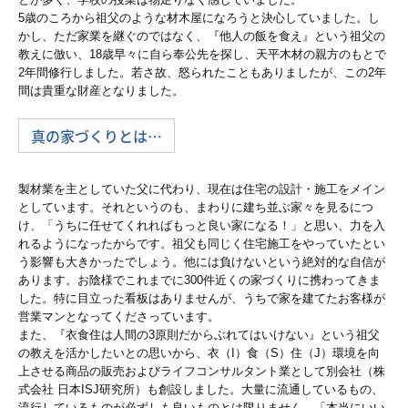
公益法人・社会福祉法人支援
5歳のころから祖父のような材木屋になろうと決心していました。し
かし、ただ家業を継ぐのではなく、『他人の飯を食え』という祖父の
起業家支援・開業支援
教えに倣い、18歳早々に自ら奉公先を探し、天平木材の親方のもとで
2年間修行しました。若さ故、怒られたこともありましたが、この2年
労務支援
間は貴重な財産となりました。
関与先様の声
真の家づくりとは…
訪問インタビュー①
製材業を主としていた父に代わり、現在は住宅の設計・施工をメイン
経営計画策定しました！
としています。それというのも、まわりに建ち並ぶ家々を見るにつ
け、「うちに任せてくれればもっと良い家になる！」と思い、力を入
れるようになったからです。祖父も同じく住宅施工をやっていたとい
ＴＫＣシステム使ってます！
う影響も大きかったでしょう。他には負けないという絶対的な自信が
あります。お陰様でこれまでに300件近くの家づくりに携わってきま
セミナー案内
した。特に目立った看板はありませんが、うちで家を建てたお客様が
営業マンとなってくださっています。
セミナー申し込み
また、『衣食住は人間の3原則だからぶれてはいけない』という祖父
の教えを活かしたいとの思いから、衣（I）食（S）住（J）環境を向
電帳法・インボイス最新情報
上させる商品の販売およびライフコンサルタント業として別会社（株
式会社 日本ISJ研究所）も創設しました。大量に流通しているもの、
インボイス解説動画
流行しているものが必ずしも良いものとは限りません。「本当にいい