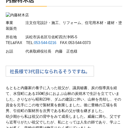
交通案内
業務案内
事業 注文住宅設計・施工、リフォーム、住宅用木材・建材・塗
装販売
法人の会計と税務
所在地 浜松市浜名区引佐町四方浄95-5
TEL&FAX TEL:
053-544-0216
FAX:053-544-0373
海外展開支援
お話 代表取締役社長 内藤 正也様
事業承継支援
大企業支援
社長様で3代目になられるそうですね。
企業再生支援
もともと内藤家の養子に入った祖父が、議員秘書、炭の指導員を経
個人の会計と税務
て、水窪町にある150町歩におよぶ山林の炭焼木で生計を立てていま
した。さりながら昭和23年、ダムの建設に伴い、山林を売却し、その
資金を元手にこの地で製材業を創業しました。後に豊橋の工場を長
相続対策
男、引佐町の製材所を次男である私の父が後を継ぎました。
幼少期から私は祖父の背中をみて成長しました。威厳に満ち、父です
医業経営支援
ら近寄りがたい祖父でしたが、私にとっては人生の師であり、学ぶこ
とが多く、学校の授業は物足りなく感じていました。