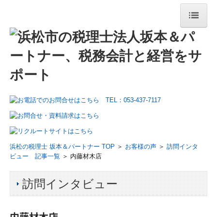
ホーム
選ばれる理由
理事長挨拶
所長挨拶
経営理念
職員紹介
浜松の税理士 坂本＆パートナー TOP
＞
お客様の声
＞
訪問インタ
ビュー 記事一覧
＞ 内藤材木店
事務所案内
訪問インタビュー
事務所概要
書籍のご案内
内藤材木店