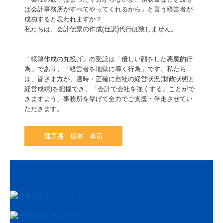
公益法人・社会福祉法人支援
ば会計事務所がすべてやってくれるから」と言う経営者が
成功すると思われますか？

起業家支援・開業支援
私たちは、会計伝票の作成(仕訳)代行は致しません。

労務支援
「帳簿作成の丸投げ」の受託は「優しい顔をした悪魔的行
関与先様の声
為」であり、「経営者を地獄に導く行為」です。私たち
は、皆さま方が、適時・正確に自社の経営状況(財政状態と
経営成績)を把握でき、「会計で会社を強くする」ことがで
訪問インタビュー①
きますよう、事務所を挙げて全力でご支援・伴走させてい
ただきます。
経営計画策定しました！
ＴＫＣシステム使ってます！
理事長 坂本 孝司
セミナー案内
セミナー申し込み
電帳法・インボイス最新情報
インボイス解説動画