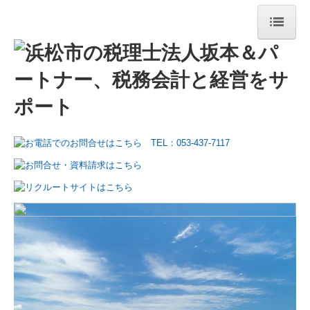
ホーム
選ばれる理由
理事長挨拶
所長挨拶
経営理念
職員紹介
事務所案内
事務所概要
書籍のご案内