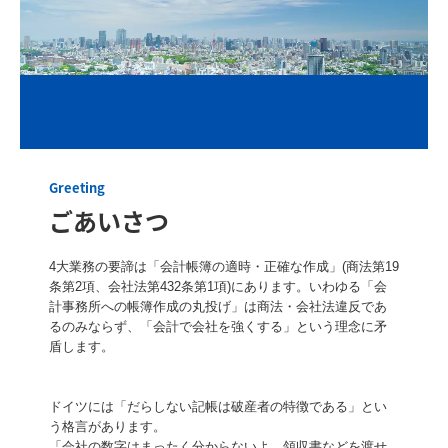
交通案内
業務案内
法人の会計と税務
海外展開支援
Greeting
事業承継支援
ごあいさつ
大企業支援
4大業務の要諦は「会計帳簿の適時・正確な作成」(商法第19
企業再生支援
条第2項、会社法第432条第1項)にあります。いわゆる「会
計事務所への帳簿作成の丸投げ」は商法・会社法違反であ
るのみならず、「会計で会社を強くする」という理念に矛
個人の会計と税務
盾します。

相続対策
ドイツには「だらしない記帳は破産者の特徴である」とい
医業経営支援
う格言があります。

「会社の数字はまったく分からないよ。領収書などを渡せ