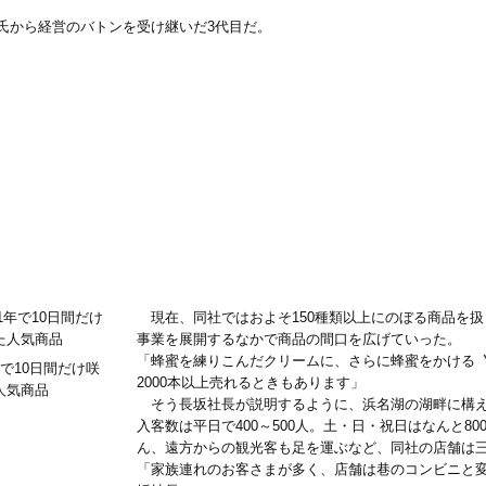
氏から経営のバトンを受け継いだ3代目だ。
現在、同社ではおよそ150種類以上にのぼる商品を
事業を展開するなかで商品の間口を広げていった。
「蜂蜜を練りこんだクリームに、さらに蜂蜜をかける
で10日間だけ咲
2000本以上売れるときもあります」
人気商品
そう長坂社長が説明するように、浜名湖の湖畔に構え
入客数は平日で400～500人。土・日・祝日はなんと80
ん、遠方からの観光客も足を運ぶなど、同社の店舗は
「家族連れのお客さまが多く、店舗は巷のコンビニと