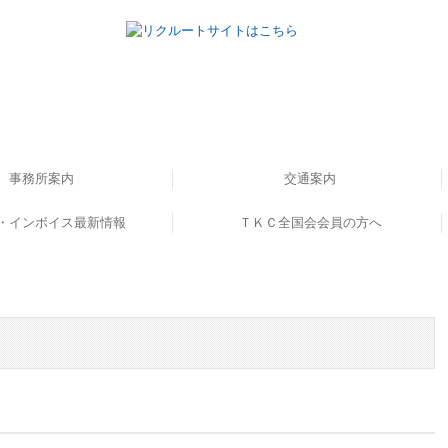
事務所案内
交通案内
・インボイス最新情報
書籍のご案内
事務所概要
ＴＫＣ全国会会員の方へ
ンボイス解説動画