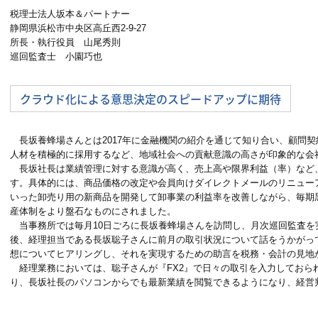
税理士法人坂本＆パートナー
静岡県浜松市中央区高丘西2-9-27
所長・執行役員 山尾秀則
巡回監査士 小園巧也
クラウド化による意思決定のスピードアップに期待
長坂養蜂場さんとは2017年に金融機関の紹介を通じて知り合い、顧問
人材を積極的に採用するなど、地域社会への貢献意識の高さが印象的な会
長坂社長は業績管理に対する意識が高く、売上高や限界利益（率）など
す。具体的には、商品価格の改定や会員向けダイレクトメールのリニュー
いった卸売り用の新商品を開発して卸事業の利益率を改善しながら、毎期
産体制をより盤石なものにされました。
当事務所では毎月10日ごろに長坂養蜂場さんを訪問し、月次巡回監査を
後、経理担当である長坂聡子さんに前月の取引状況について話をうかがっ
想についてヒアリングし、それを実現するための助言を税務・会計の見地
経理業務においては、聡子さんが『FX2』で日々の取引を入力しておられ
り、長坂社長のパソコンからでも最新業績を閲覧できるようになり、経営