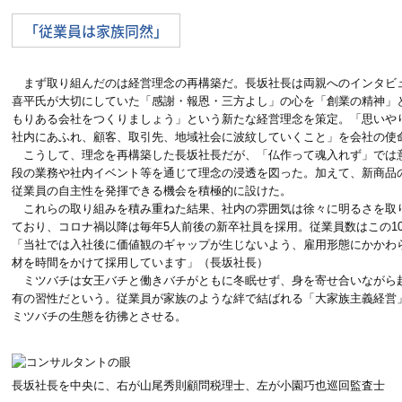
「従業員は家族同然」
まず取り組んだのは経営理念の再構築だ。長坂社長は両親へのインタビ
喜平氏が大切にしていた「感謝・報恩・三方よし」の心を「創業の精神」
もりある会社をつくりましょう」という新たな経営理念を策定。「思いや
社内にあふれ、顧客、取引先、地域社会に波紋していくこと」を会社の使
こうして、理念を再構築した長坂社長だが、「仏作って魂入れず」では
段の業務や社内イベント等を通じて理念の浸透を図った。加えて、新商品
従業員の自主性を発揮できる機会を積極的に設けた。
これらの取り組みを積み重ねた結果、社内の雰囲気は徐々に明るさを取
ており、コロナ禍以降は毎年5人前後の新卒社員を採用。従業員数はこの1
「当社では入社後に価値観のギャップが生じないよう、雇用形態にかかわ
材を時間をかけて採用しています」（長坂社長）
ミツバチは女王バチと働きバチがともに冬眠せず、身を寄せ合いながら
有の習性だという。従業員が家族のような絆で結ばれる「大家族主義経営
ミツバチの生態を彷彿とさせる。
長坂社長を中央に、右が山尾秀則顧問税理士、左が小園巧也巡回監査士