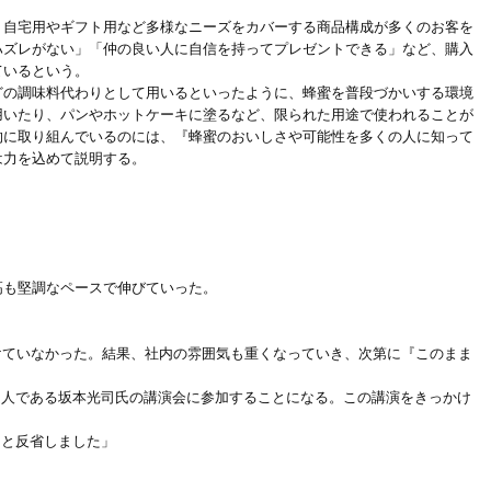
自宅用やギフト用など多様なニーズをカバーする商品構成が多くのお客を
ハズレがない」「仲の良い人に自信を持ってプレゼントできる」など、購入
ているという。
どの調味料代わりとして用いるといったように、蜂蜜を普段づかいする環境
用いたり、パンやホットケーキに塗るなど、限られた用途で使われることが
的に取り組んでいるのには、『蜂蜜のおいしさや可能性を多くの人に知って
は力を込めて説明する。
高も堅調なペースで伸びていった。
けていなかった。結果、社内の雰囲気も重くなっていき、次第に『このまま
人である坂本光司氏の講演会に参加することになる。この講演をきっかけ
たと反省しました」